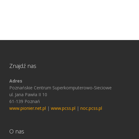
Znajdź nas
Adres
Poznańskie Centrum Superkomputerowo-Sieciowe
ul. Jana Pawła II 10
61-139 Poznań
www.pionier.net.pl
|
www.pcss.pl
|
noc.pcss.pl
O nas