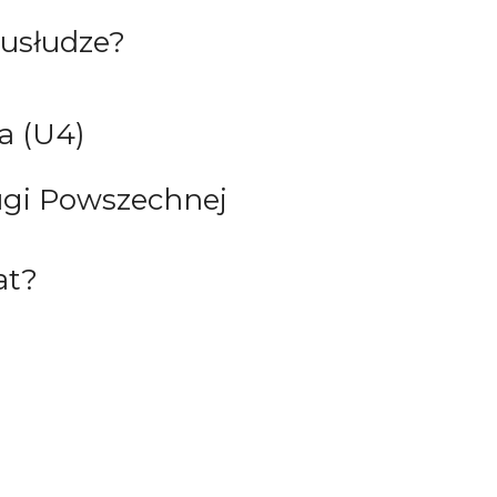
 usłudze?
a (U4)
ługi Powszechnej
at?