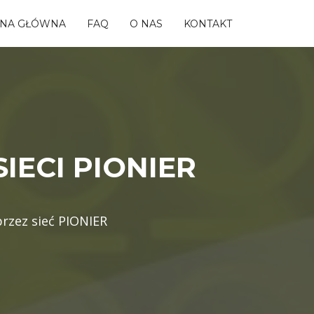
ONA GŁÓWNA
FAQ
O NAS
KONTAKT
IECI PIONIER
przez sieć PIONIER