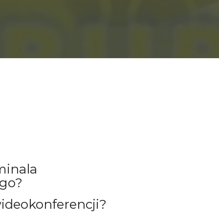
minala
ego?
wideokonferencji?