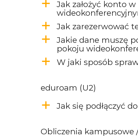
a
Jak założyć konto w
wideokonferencyjn
a
Jak zarezerwować t
a
Jakie dane muszę po
pokoju wideokonfer
a
W jaki sposób spraw
eduroam (U2)
a
Jak się podłączyć d
Obliczenia kampusowe 