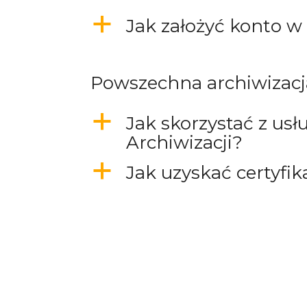
a
Jak założyć konto w
Powszechna archiwizacj
a
Jak skorzystać z us
Archiwizacji?
a
Jak uzyskać certyfik