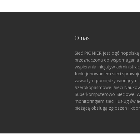
O nas
Sieć PIONIER jest ogólnopolską
przeznaczona do wspomagania p
wspierania inicjatyw administr
funkcjonowaniem sieci sprawuj
zawartym pomiędzy wiodącymi 
Szerokopasmowej Sieci Naukow
Superkomputerowo-Sieciowe. W 
monitoringiem sieci i usług świ
bieżącą obsługą zgłoszeń i koor