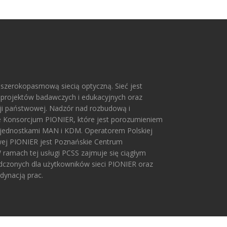
 szerokopasmową siecią optyczną. Sieć jest
rojektów badawczych i edukacyjnych oraz
acji państwowej. Nadzór nad rozbudową i
e Konsorcjum PIONIER, które jest porozumieniem
jednostkami MAN i KDM. Operatorem Polskiej
ej PIONIER jest Poznańskie Centrum
ramach tej usługi PCSS zajmuje się ciągłym
adczonych dla użytkowników sieci PIONIER oraz
dynacją prac.