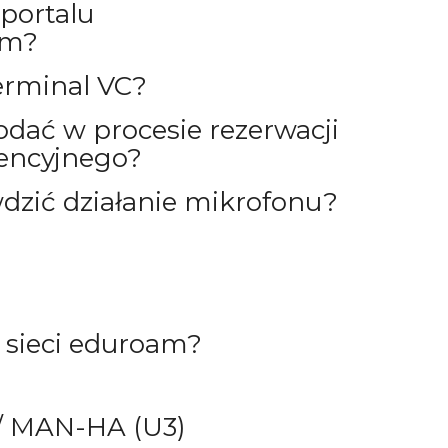
 portalu
ym?
erminal VC?
dać w procesie rezerwacji
encyjnego?
dzić działanie mikrofonu?
o sieci eduroam?
/ MAN-HA (U3)