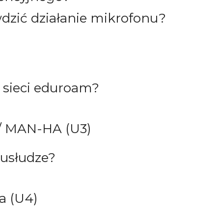
dzić działanie mikrofonu?
o sieci eduroam?
/ MAN-HA (U3)
 usłudze?
a (U4)