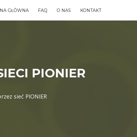
ONA GŁÓWNA
FAQ
O NAS
KONTAKT
IECI PIONIER
przez sieć PIONIER