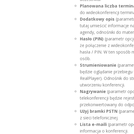
Planowana liczba termina
do wideokonferencji terminali
Dodatkowy opis
(parametr
tutaj umieścić informacje 
agendy, odnośniki do mater
Hasło (PIN)
(parametr opcjo
że połączenie z wideokonf
hasła / PIN. W ten sposób 
osób.
Strumieniowanie
(paramet
będzie oglądanie przebiegu
RealPlayer). Odnośnik do 
utworzeniu konferencji.
Nagrywanie
(parametr opc
telekonferencji będzie reje
przekonwertowany do odpow
Użyj bramki PSTN
(parame
z sieci telefonicznej.
Lista e-maili
(parametr opc
informacja o konferencji.