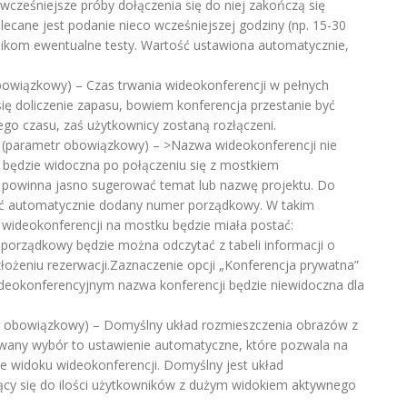
wcześniejsze próby dołączenia się do niej zakończą się
ecane jest podanie nieco wcześniejszej godziny (np. 15-30
nikom ewentualne testy. Wartość ustawiona automatycznie,
owiązkowy) – Czas trwania wideokonferencji w pełnych
się doliczenie zapasu, bowiem konferencja przestanie być
go czasu, zaś użytkownicy zostaną rozłączeni.
(parametr obowiązkowy) – >Nazwa wideokonferencji nie
a będzie widoczna po połączeniu się z mostkiem
 powinna jasno sugerować temat lub nazwę projektu. Do
ć automatycznie dodany numer porządkowy. W takim
wideokonferencji na mostku będzie miała postać:
rządkowy będzie można odczytać z tabeli informacji o
łożeniu rezerwacji.Zaznaczenie opcji „Konferencja prywatna”
deokonferencyjnym nazwa konferencji będzie niewidoczna dla
 obowiązkowy) – Domyślny układ rozmieszczenia obrazów z
wany wybór to ustawienie automatyczne, które pozwala na
 widoku wideokonferencji. Domyślny jest układ
cy się do ilości użytkowników z dużym widokiem aktywnego