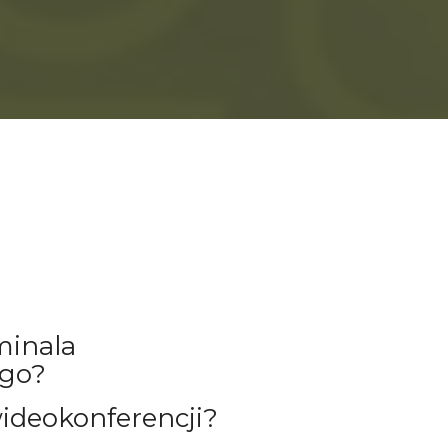
minala
ego?
wideokonferencji?