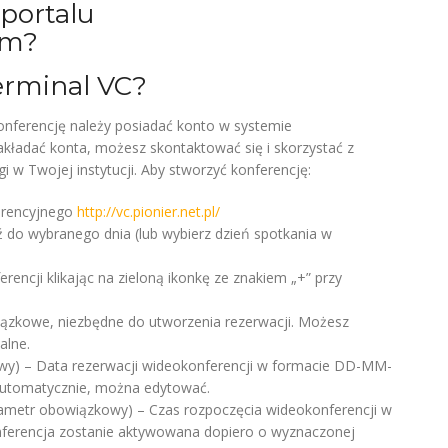
 portalu
ym?
erminal VC?
nferencję należy posiadać konto w systemie
akładać konta, możesz skontaktować się i skorzystać z
 w Twojej instytucji. Aby stworzyć konferencję:
ferencyjnego
http://vc.pionier.net.pl/
ź do wybranego dnia (lub wybierz dzień spotkania w
rencji klikając na zieloną ikonkę ze znakiem „+” przy
iązkowe, niezbędne do utworzenia rezerwacji. Możesz
alne.
y) – Data rezerwacji wideokonferencji w formacie DD-MM-
automatycznie, można edytować.
ametr obowiązkowy) – Czas rozpoczęcia wideokonferencji w
ferencja zostanie aktywowana dopiero o wyznaczonej