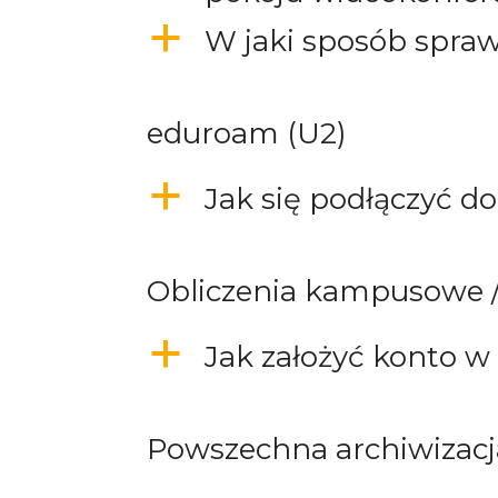
a
W jaki sposób spraw
eduroam (U2)
a
Jak się podłączyć d
Obliczenia kampusowe 
a
Jak założyć konto w
Powszechna archiwizacj