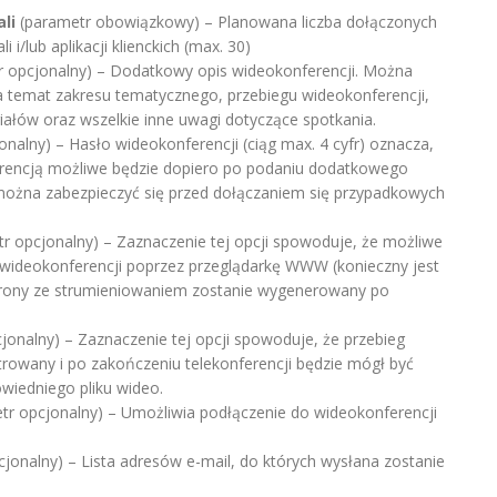
li
(parametr obowiązkowy) – Planowana liczba dołączonych
 i/lub aplikacji klienckich (max. 30)
 opcjonalny) – Dodatkowy opis wideokonferencji. Można
na temat zakresu tematycznego, przebiegu wideokonferencji,
iałów oraz wszelkie inne uwagi dotyczące spotkania.
nalny) – Hasło wideokonferencji (ciąg max. 4 cyfr) oznacza,
erencją możliwe będzie dopiero po podaniu dodatkowego
można zabezpieczyć się przed dołączaniem się przypadkowych
r opcjonalny) – Zaznaczenie tej opcji spowoduje, że możliwe
 wideokonferencji poprzez przeglądarkę WWW (konieczny jest
strony ze strumieniowaniem zostanie wygenerowany po
jonalny) – Zaznaczenie tej opcji spowoduje, że przebieg
strowany i po zakończeniu telekonferencji będzie mógł być
iedniego pliku wideo.
tr opcjonalny) – Umożliwia podłączenie do wideokonferencji
jonalny) – Lista adresów e-mail, do których wysłana zostanie