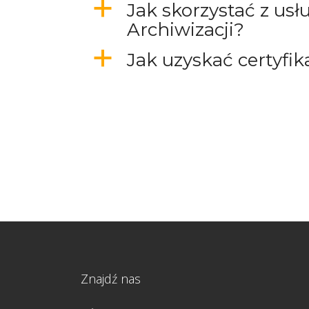
a
Jak skorzystać z us
Archiwizacji?
a
Jak uzyskać certyfik
Znajdź nas