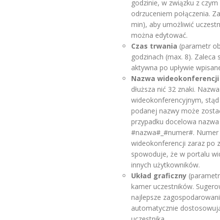
godzinie, w związku z czym 
odrzuceniem połączenia. Zal
min), aby umożliwić uczest
można edytować.
Czas trwania
(parametr ob
godzinach (max. 8). Zaleca 
aktywna po upływie wpisane
Nazwa wideokonferencji
dłuższa nić 32 znaki. Nazw
wideokonferencyjnym, stąd
podanej nazwy może zosta
przypadku docelowa nazwa 
#nazwa#_#numer#. Numer po
wideokonferencji zaraz po z
spowoduje, że w portalu wi
innych użytkowników.
Układ graficzny
(parametr
kamer uczestników. Sugero
najlepsze zagospodarowanie
automatycznie dostosowują
uczestnika.