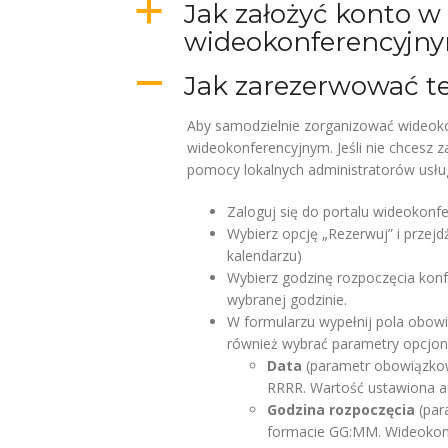
a
Jak założyć konto w
wideokonferencyjn
A
Jak zarezerwować t
Aby samodzielnie zorganizować wideoko
wideokonferencyjnym. Jeśli nie chcesz z
pomocy lokalnych administratorów usługi
Zaloguj się do portalu wideokon
Wybierz opcję „Rezerwuj” i przejd
kalendarzu)
Wybierz godzinę rozpoczęcia konfe
wybranej godzinie.
W formularzu wypełnij pola obow
również wybrać parametry opcjon
Data
(parametr obowiązkow
RRRR. Wartość ustawiona 
Godzina rozpoczęcia
(par
formacie GG:MM. Wideokon