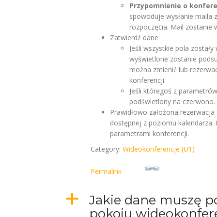
Przypomnienie o konfere
spowoduje wysłanie maila 
rozpoczęcia. Mail zostanie
Zatwierdź dane
Jeśli wszystkie pola został
wyświetlone zostanie pods
można zmienić lub rezerwa
konferencji.
Jeśli któregoś z parametró
podświetlony na czerwono.
Prawidłowo założona rezerwacja z
dostępnej z poziomu kalendarza. 
parametrami konferencji.
Category:
Wideokonferencje (U1)
Permalink
a
Jakie dane muszę po
pokoju wideokonfer